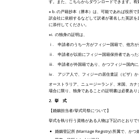
す。また、
こちら
からダウンロードできます。有
※ b. の戸籍抄本（謄本）は、可能であれば役
訳会社に依頼するなどして訳者が署名した英訳を原本
に添付してください。
※i. の独身の証明は、
ⅰ. 申請者のうち一方がフィジー国籍で、他方
ⅱ. 申請者が以前にフィジー国籍保持者であった
ⅲ. 申請者が外国籍であり、かつフィジー国内
ⅳ. アジア人で、フィジーの居住査証（ビザ）
オーストラリア、ニュージーランド、米国、カナ
場合に限り、独身であることの証明書は必要あり
2.
挙 式
【婚姻担当者/挙式司祭について】
挙式を執り行う資格がある人物は下記のとおりで
婚姻登記所 (Marriage Registry) 所属で、