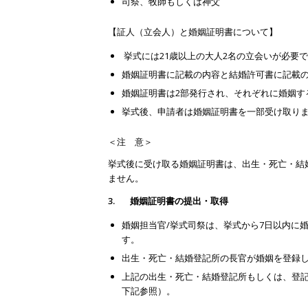
司祭、牧師もしくは神父
【証人（立会人）と婚姻証明書について】
挙式には21歳以上の大人2名の立会いが必要
婚姻証明書に記載の内容と結婚許可書に記載
婚姻証明書は2部発行され、それぞれに婚姻す
挙式後、申請者は婚姻証明書を一部受け取り
＜注 意＞
挙式後に受け取る婚姻証明書は、出生・死亡・結
ません。
3.
婚姻証明書の提出・取得
婚姻担当官/挙式司祭は、挙式から7日以内に
す。
出生・死亡・結婚登記所の長官が婚姻を登録
上記の出生・死亡・結婚登記所もしくは、登
下記参照）。