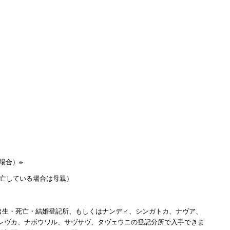
場合）※
死亡している場合は母親）
の出生・死亡・結婚登記所、もしくはナンディ、シンガトカ、ナヴア、
レヴカ、ナボウワル、サヴサヴ、タヴェウニの登記分所で入手できま