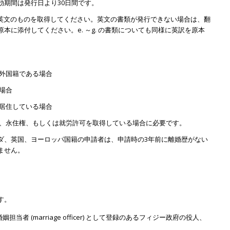
効期間は発行日より30日間です。
所で英文のものを取得してください。英文の書類が発行できない場合は、翻
に添付してください。e. ～g. の書類についても同様に英訳を原本
が外国籍である場合
場合
に居住している場合
か、永住権、もしくは就労許可を取得している場合に必要です。
ダ、英国、ヨーロッパ国籍の申請者は、申請時の3年前に離婚歴がない
ません。
す。
かつ婚姻担当者 (marriage officer) として登録のあるフィジー政府の役人、