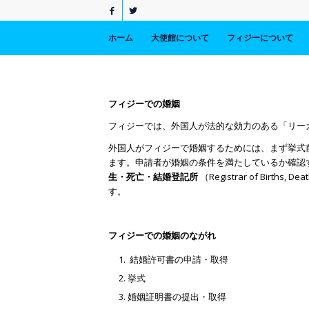
ホーム
大使館について
フィジーについて
フィジーでの婚姻
フィジーでは、外国人が法的な効力のある「リー
外国人がフィジーで婚姻するためには、まず挙式前に「結
ます。申請者が婚姻の条件を満たしているか確認
生・死亡・結婚登記所
（Registrar of Birt
す。
フィジーでの婚姻のながれ
結婚許可書の申請・取得
挙式
婚姻証明書の提出・取得