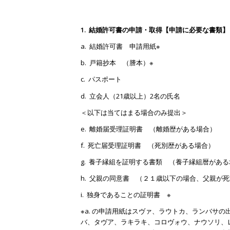
1. 結婚許可書の申請・取得
【申請に必要な書類】
a. 結婚許可書 申請用紙※
b. 戸籍抄本 （謄本）※
c. パスポート
d. 立会人（21歳以上）2名の氏名
＜以下は当てはまる場合のみ提出＞
e. 離婚届受理証明書 （離婚歴がある場合）
f. 死亡届受理証明書 （死別歴がある場合）
g. 養子縁組を証明する書類 （養子縁組暦がある
h. 父親の同意書 （２１歳以下の場合、父親が
i. 独身であることの証明書 ※
※a. の申請用紙はスヴァ、ラウトカ、ランバサ
バ、タヴア、ラキラキ、コロヴォウ、ナウソリ、