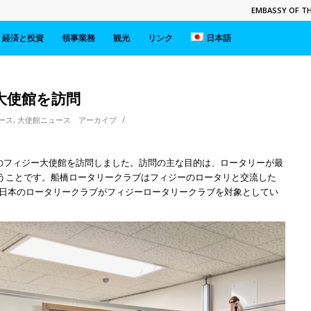
EMBASSY OF THE
経済と投資
領事業務
観光
リンク
日本語
大使館を訪問
/
ース
,
大使館ニュース アーカイブ
東京のフィジー大使館を訪問しました。訪問の主な目的は、ロータリーが最
うことです。船橋ロータリークラブはフィジーのロータリと交流した
に日本のロータリークラブがフィジーロータリークラブを対象としてい